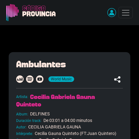
Pasar al contenido principal
Ambulantes
World Music
Cecilia Gabriela Gauna
Artista
Quinteto
DELFINES
Album
De 03:01 a 04:00 minutos
Duración track
CECILIA GABRIELA GAUNA
Autor
Cecilia Gauna Quinteto (FT:Juan Quintero)
Intérprete