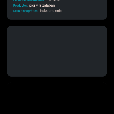
1-3-2020
Fecha de lanzamiento
pior y la zalaban
Productor
independiente
Sello discográfico